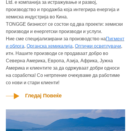
Ltd. е компанија за истражување и развој,
производство и продажба која интегрира енергија и
хемиска индустрија во Кина.
TONGGE бизнисот се состои од два проекти: хемиски
производи и енергетски производи и услуги.
Ние сме специјализирани за производство на
Пигмент
и облога
,
Органска хемикалија
,
Оптички осветлувачи
,
итн. Нашите производи се продаваат добро во
Северна Америка, Европа, Азија, Африка, Јужна
Америка и клиентите за да одржуваат добри односи
на соработка! Со нетрпение очекуваме да работиме
со нови и стари клиенти!
Гледај Повеќе