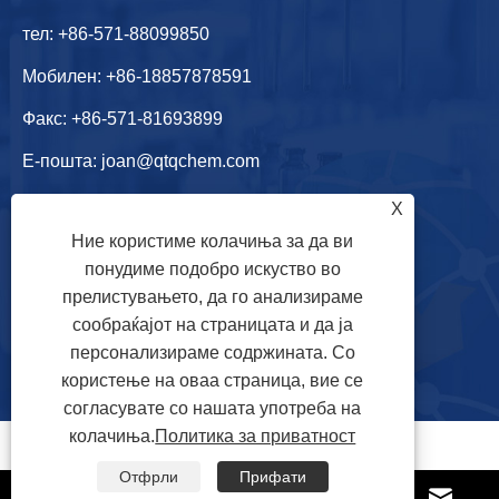
тел:
+86-571-88099850
Мобилен:
+86-18857878591
Факс: +86-571-81693899
Е-пошта:
joan@qtqchem.com
Адреса: Шаншуијуан, вила Кингшуиван, улица
X
Ние користиме колачиња за да ви
Жонгтаи, округ Јуханг, град Хангжу, провинција
понудиме подобро искуство во
Жеџијанг, Кина
прелистувањето, да го анализираме
сообраќајот на страницата и да ја
персонализираме содржината. Со
користење на оваа страница, вие се
согласувате со нашата употреба на
колачиња.
Политика за приватност
Отфрли
Прифати



