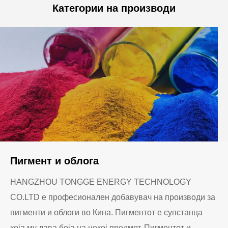
Категории на производи
Пигмент и облога
HANGZHOU TONGGE ENERGY TECHNOLOGY
CO.LTD е професионален добавувач на производи за
пигменти и облоги во Кина. Пигментот е супстанца
која му дава боја на некој предмет. Пигментот и