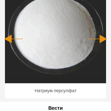
Натриум персулфат
Вести