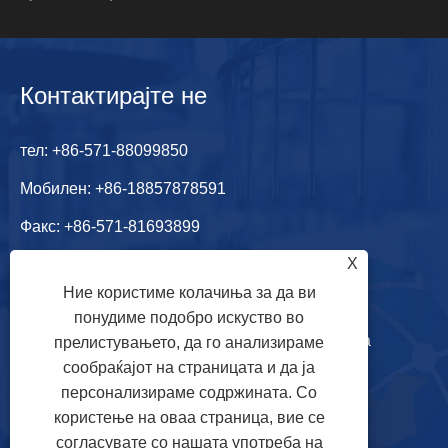
Контактирајте не
тел:
+86-571-88099850
Мобилен:
+86-18857878591
Факс: +86-571-81693899
X
Е-пошта:
joan@qtqchem.com
Ние користиме колачиња за да ви
Адреса: Шаншуијуан, вила Кингшуиван, улица
понудиме подобро искуство во
Жонгтаи, округ Јуханг, град Хангжу, провинција
прелистувањето, да го анализираме
сообраќајот на страницата и да ја
Жеџијанг, Кина
персонализираме содржината. Со
користење на оваа страница, вие се
согласувате со нашата употреба на