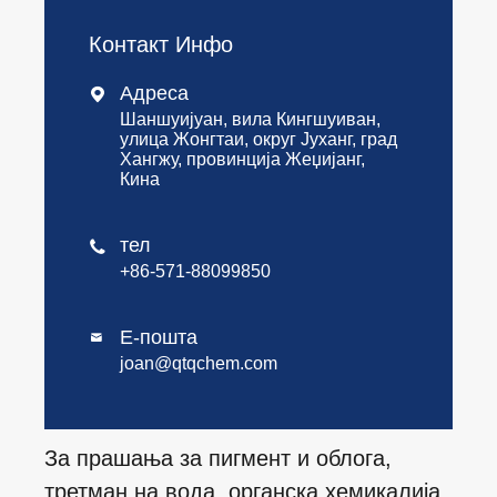
Контакт Инфо
Адреса

Шаншуијуан, вила Кингшуиван,
улица Жонгтаи, округ Јуханг, град
Хангжу, провинција Жеџијанг,
Кина
тел

+86-571-88099850
Е-пошта

joan@qtqchem.com
За прашања за пигмент и облога,
третман на вода, органска хемикалија