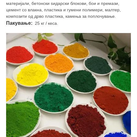
материјали, бетонски ѕидарски блокови, бои и премази,
цемент со влакна, пластика и гумени полимери, малтер,
композити од дрво пластика, камења за поплочување.
Пакување:
25 кг / кеса.