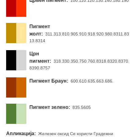
Црвен пигмент:
100.110.120.130.140.180.190
Пигмент
жолт:
311.313.810.905.910.918.920.980.8311.83
13.8314
Црн
пигмент:
318.330.350.750.760.8318.8320.8370.
8390.8757
Пигмент Браун:
600.610.635.663.686.
Пигмент зелено:
835.5605
Апликација:
Железен оксид Се користи Градежни