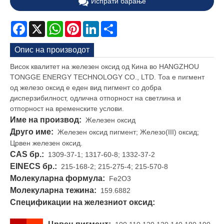
Испрати барање
Facebook
X
WhatsApp
Pinterest
LinkedIn
Share
Опис на производот
Висок квалитет на железен оксид од Кина во HANGZHOU
TONGGE ENERGY TECHNOLOGY CO., LTD. Тоа е пигмент
од железо оксид е еден вид пигмент со добра
дисперзибилност, одлична отпорност на светлина и
отпорност на временските услови.
Име на производ:
Железен оксид
Друго име:
Железен оксид пигмент; Железо(III) оксид;
Црвен железен оксид.
CAS бр.:
1309-37-1; 1317-60-8; 1332-37-2
EINECS бр.:
215-168-2; 215-275-4; 215-570-8
Молекуларна формула:
Fe2O3
Молекуларна тежина:
159.6882
Спецификации на железниот оксид: