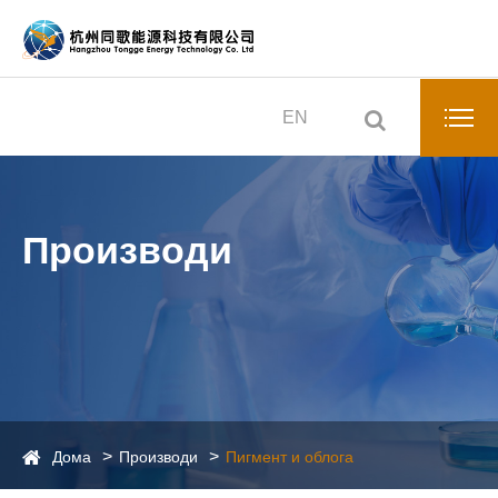
EN
Производи
Дома
Производи
Пигмент и облога