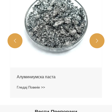


Алуминиумска паста
Гледај Повеќе >>
Вести Препораки